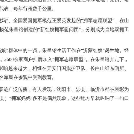
代表，每年行程数千公里。
”、全国爱国拥军模范王爱英发起的“拥军志愿联盟”，在山
军模范朱呈镕创建的“新红嫂拥军慰问团”，分别成为当地双拥工
”群体中的一员，朱呈镕生活工作在“沂蒙红嫂”诞生地。经
，2600余家商户挂牌加入“拥军志愿联盟”。在朱呈镕奔走下，
馆”影响越来越大，相继在天安门国旗护卫队、长白山维东哨所、
余名军民在参观中受到教育。
迹广泛传播，有人发现，沈阳市、涉县、临沂市都被表彰为
县）“拥军妈妈”多不是偶然现象，这些地方早就叫响了一句口