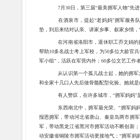
7月30日，第三届“最美拥军人物”先进
在酒泉市，提起“老妈妈”拥军服务队
垫，到后来结对认亲、讲家乡事、叙家乡情，
在河南省洛阳市，退休职工乔文娟的拥
帮助10多名战士考上军校，为50多位大龄官
军小组”，活跃在军营内外；60多位文艺工作
从认识第一个孤儿战士起，她的拥军之
和全家十几口人先后做骨髓配型化验。她就是
有人赞叹，在许多城市，“拥军妈妈”是
东西南北中，拥军最光荣。“拥军妈妈
报恩拥军，带动河北省唐山、秦皇岛两市拥军
军，带动黑龙江省黑河市拥军活动不断创新；
动安徽省铜陵市拥军活动更接地气；“拥军妈