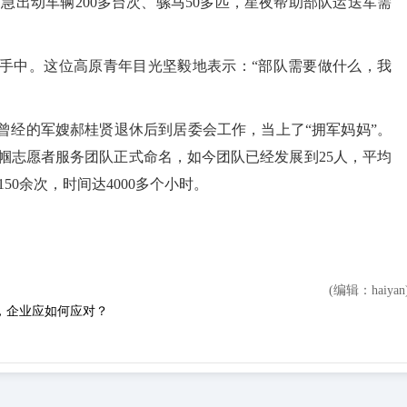
急出动车辆200多台次、骡马50多匹，星夜帮助部队运送军需
中。这位高原青年目光坚毅地表示：“部队需要做什么，我
经的军嫂郝桂贤退休后到居委会工作，当上了“拥军妈妈”。
”巾帼志愿者服务团队正式命名，如今团队已经发展到25人，平均
0余次，时间达4000多个小时。
(
编辑：haiyan
，企业应如何应对？