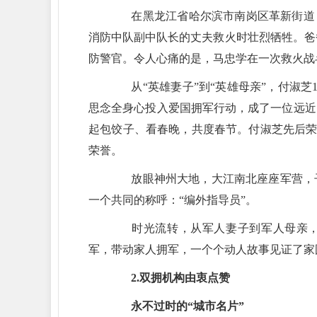
在黑龙江省哈尔滨市南岗区革新街道，7
消防中队副中队长的丈夫救火时壮烈牺牲。爸
防警官。令人心痛的是，马忠学在一次救火战
从“英雄妻子”到“英雄母亲”，付淑芝
思念全身心投入爱国拥军行动，成了一位远近
起包饺子、看春晚，共度春节。付淑芝先后荣获
荣誉。
放眼神州大地，大江南北座座军营，子
一个共同的称呼：“编外指导员”。
时光流转，从军人妻子到军人母亲，从“
军，带动家人拥军，一个个动人故事见证了家
2.双拥机构由衷点赞
永不过时的“城市名片”