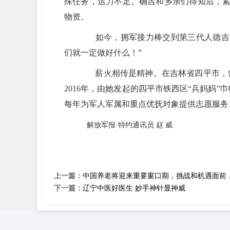
殊任务，运力不足。确吉和乡亲们得知后，紧
物资。
如今，拥军接力棒交到第三代人德吉手
们就一定做好什么！”
薪火相传是精神。在吉林省四平市，曾
2016年，由她发起的四平市铁西区“兵妈妈
每年为军人军属和重点优抚对象提供志愿服务15
解放军报·特约通讯员 赵 威
上一篇：
中国养老将迎来重要窗口期，挑战和机遇面前
下一篇：
辽宁中医好医生 妙手神针显神威