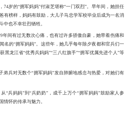
4岁的“拥军妈妈”付淑芝堪称“一门双烈”。早年间，她担任
爸有榜样，妈妈有鼓励，大儿子马忠学军校毕业后成为一名消
斗中也不幸壮烈牺牲。
19年间有过无数次心痛，也有过许多骄傲自豪，她带着伤痛和
闻名的“拥军妈妈”。这些年，她几乎每年除夕夜都和官兵们一
黑龙江省“优秀兵妈妈”“三八红旗手”“拥军优属先进个人”等
弟兵对无数个“拥军妈妈”发自肺腑地感念与热爱，对她们有
兵妈妈”到“兵奶奶”，成千上万个“拥军妈妈”鼓励家人参
国情怀的传承与魅力。