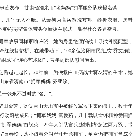
事迹发布，甘肃省酒泉市“老妈妈”拥军服务队获提名奖。
，几乎无人不晓。从最初为官兵拆洗被褥、缝补衣服、送鞋
“拥军妈妈”集体带头创新拥军形式，赢得社会各界赞誉。
军故事同样家喻户晓：她为身患绝症的战士寻找骨髓配型，
兵牵红线搭鹊桥。在她带动下，100多位洛阳市民组成“乔文娟拥
者组成“心连心艺术团”，常年到部队慰问演出。
路越走越长。20年前，为挽救白血病战士蒋友清的生命，她
山东省济南市“拥军妈妈”齐亚珍。
一张永不过时的“名片”。
”田金芳，这位唐山大地震中被解放军救下来的孤儿，数十年
行动蔚然成风；“拥军妈妈”富爱茹，几十载以雷锋精神爱国拥
“拥军妈妈”白祝英，29年为部队官兵缝制鞋垫超过两万双，带
妈”黄春玲，从小跟着外祖母和母亲拥军，至今仍把拥军当成幸