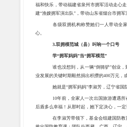
福和快乐，带动福建省泉州市拥军活动走心走
建“渔嫂拥军演出队”，带动山东省烟台市拥
各级双拥机构称赞她们一人带动全家人
心。
3.双拥模范城（县）叫响一个口号
学“拥军妈妈”当“拥军模范”
谁也没想到，从一辆“倒骑驴”创业，
业发展的关键时期毅然捐出积攒的400万元，
她就是“拥军妈妈”李淑芳，辽宁省国
10年前，全家人一次出国旅游遭遇所
后盾多么幸福！从那时起，她下定决心，一定
在李淑芳带领下，基金会组建国防教育
推出国防教育课；团队赴西藏、广西、辽宁、