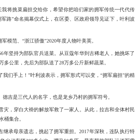
我将挑菜扁担交给你，希望你把咱们家的拥军传统一代代传
“拥军路”命名揭幕仪式上，在区委、区政府领导见证下，叶利波
模范、“浙江骄傲”2020年度人物叶美英。
6年坚持为部队官兵送菜。从豆蔻年华到古稀老人，她挑坏了
6万多公里，先后为部队送了28万多公斤新鲜蔬菜。
我们手上！”叶利波表示，拥军形式可以变，“拥军扁担”的精
德吉是三代人的名字，也是龙乡乃村的拥军符号。
灾，穿白大褂的解放军救了一家人。从此，拉吉和全体村民
水桶集合。
继承母亲遗志，挑起了拥军重担。2017年深秋，连队执行特