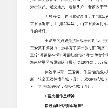
游击队员、老交通员、老接头户、老苏区干部
无独有偶。在河北省涉县，由“拥军妈妈
东省临沂市，由“拥军妈妈”、山东省爱国拥
作的标杆。
王爱英的奶奶是抗日战争时期“太行奶娘
王爱英不懈努力，涉县有了第一张“拥军地图”
宣传“沂蒙精神”和“沂蒙红嫂”的“流动博物
海南省军区所属部队开展活动120多次，5万
伴随李淑芳、王爱英、朱呈镕的感人事
新一轮全国双拥模范城（县）。双拥模范城（
号：学“拥军妈妈”，创模范城（县）。
4.薪火相传是精神
接过新时代“拥军扁担”