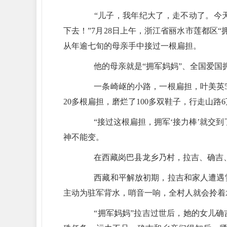
“儿子，我年纪大了，走不动了。今天
下去！”7月28日上午，浙江省丽水市莲都区
从年逾七旬的母亲手中接过一根扁担。
他的母亲就是“拥军妈妈”、全国爱国拥军
一条崎岖的小路，一根扁担，叶美英5
20多根扁担，磨烂了100多双鞋子，行走山路
“接过这根扁担，拥军‘接力棒’就交到了
神不能变。
在西藏岗巴县龙乡乃村，拉吉、确吉、
西藏和平解放初期，拉吉和家人遭遇雪
主动为驻军背水，哨音一响，全村人就会拎着
“拥军妈妈”拉吉过世后，她的女儿确吉