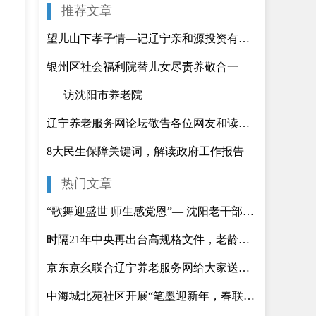
推荐文章
望儿山下孝子情―记辽宁亲和源投资有限公司．亲和源公益养老中心董事长李云华
银州区社会福利院替儿女尽责养敬合一
访沈阳市养老院
辽宁养老服务网论坛敬告各位网友和读者须知
8大民生保障关键词，解读政府工作报告
热门文章
“歌舞迎盛世 师生感党恩”—​ 沈阳老干部大学教学成果展演圆满举行
时隔21年中央再出台高规格文件，老龄化背景下，养老究竟如何养？
京东京幺联合辽宁养老服务网给大家送免费灵芝啦！
中海城北苑社区开展“笔墨迎新年，春联送福至”写春联送福活动