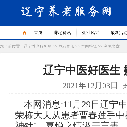
首页
养老资讯
企业风采
最新活
您当前位置：
辽宁养老服务网
>>
养老资讯
>>
本网特辑
>> 浏览文章
辽宁中医好医生
2021年12月03日
本网消息
:11
月
29
日辽宁
荣栋大夫从患者曹春莲手中
神针’，喜悦之情溢于言表