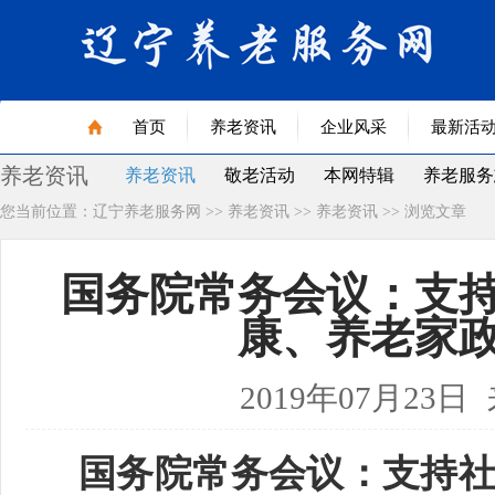
首页
养老资讯
企业风采
最新活
养老资讯
养老资讯
敬老活动
本网特辑
养老服务
您当前位置：
辽宁养老服务网
>>
养老资讯
>>
养老资讯
>> 浏览文章
健康食品
老年艺术
老年书籍
老年用品
老年与法
辽宁省首届治未病展品名录
医
国务院常务会议：支
专题首页
康、养老家
2019年07月23日
国务院常务会议：支持