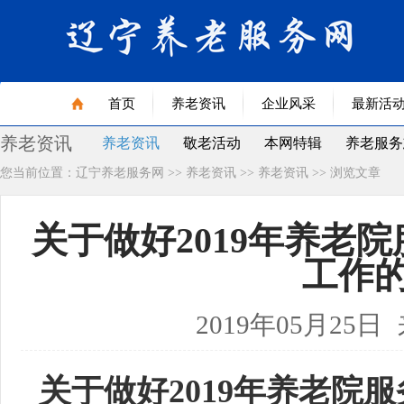
首页
养老资讯
企业风采
最新活
养老资讯
养老资讯
敬老活动
本网特辑
养老服务
您当前位置：
辽宁养老服务网
>>
养老资讯
>>
养老资讯
>> 浏览文章
健康食品
老年艺术
老年书籍
老年用品
老年与法
辽宁省首届治未病展品名录
医
​关于做好2019年养
专题首页
工作
2019年05月25日
关于做好2019年养老院