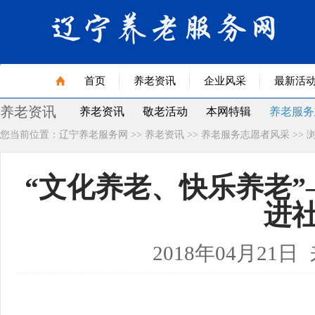
首页
养老资讯
企业风采
最新活
养老资讯
养老资讯
敬老活动
本网特辑
养老服务
您当前位置：
辽宁养老服务网
>>
养老资讯
>>
养老服务志愿者风采
>> 
健康食品
老年艺术
老年书籍
老年用品
老年与法
辽宁省首届治未病展品名录
医
“文化养老、快乐养老
专题首页
进
2018年04月21日